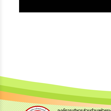
องค์การบริหารส่วนตำบลห้วยข