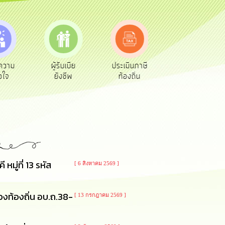
ความ
ผู้รับเบีย
ประเมินภาษี
ทะเบียน
อใจ
ยังชีพ
ท้องถิ่น
พาณิชย์
ู่ที่ 13 รหัส
[ 6 สิงหาคม 2569 ]
งท้องถิ่น อบ.ถ.38-
[ 13 กรกฎาคม 2569 ]