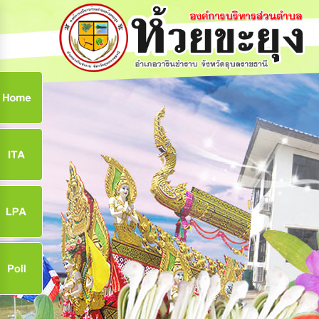
ก
9
9
จ