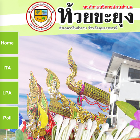
ก
9
9
จ