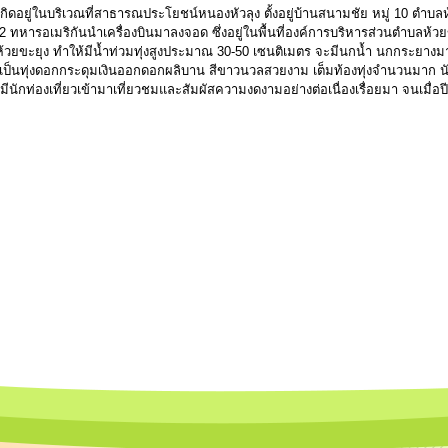
ดอยู่ในบริเวณที่สาธารณประโยชน์หนองหัวลุง ตั้งอยู่บ้านสนามชัย หมู่ 10 ตำบลห้
 ทหารอเมริกันนำเครื่องบินมาลงจอด ซึ่งอยู่ในพื้นที่องค์การบริหารส่วนตำบลห้ว
กลำห้วยขะยุง ทำให้มีน้ำท่วมทุ่งสูงประมาณ 30-50 เซนติเมตร จะมีนกน้ำ นกกระยางม
ยเป็นทุ่งดอกกระดุมเงินออกดอกผลิบาน สีขาวนวลสวยงาม เต็มท้องทุ่งจำนวนมาก นั
มีนักท่องเที่ยวเข้ามาเที่ยวชมและสัมผัสความงดงามอย่างต่อเนื่องเรื่อยมา จนเมื่อ