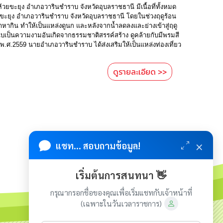
วยขะยุง อำเภอวารินชำราบ จังหวัดอุบลราชธานี มีเนื้อที่ทั้งหมด
ยขะยุง อำเภอวารินชำราบ จังหวัดอุบลราชธานี โดยในช่วงฤดูร้อน
าหากิน ทำให้เป็นแหล่งดูนก และหลังจากน้ำลดลงและย่างเข้าสู่ฤดู
บเป็นความงามอันเกิดจากธรรมชาติสรรค์สร้าง ดูคล้ายกับมีพรมสี
ปีพ.ศ.2559 นายอำเภอวารินชำราบ ได้ส่งเสริมให้เป็นแหล่งท่องเที่ยว
ดูรายละเอียด >>
×
แชท... สอบถามข้อมูล!
เริ่มต้นการสนทนา 👋
กรุณากรอกชื่อของคุณเพื่อเริ่มแชทกับเจ้าหน้าที่
(เฉพาะในวันเวลาราชการ)