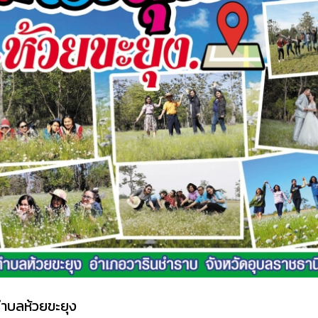
ตำบลห้วยขะยุง