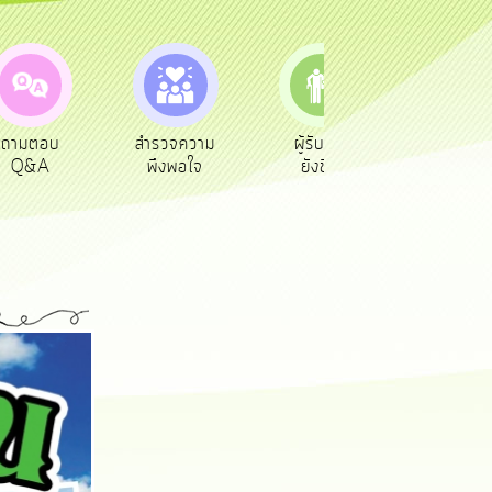
ตอบ
สำรวจความ
ผู้รับเบีย
ประเมินภาษี
A
พึงพอใจ
ยังชีพ
ท้องถิ่น